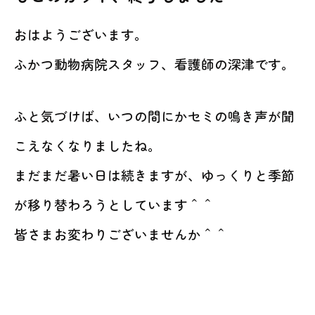
動物病院を
お探しの際は
おはようございます。
お気軽にお問い合わせ
ふかつ動物病院スタッフ、看護師の深津です。
ください。
対応時間
ふと気づけば、いつの間にかセミの鳴き声が聞
9:00-12:00/15:00-19:00｜木曜休診
092-321-2565
こえなくなりましたね。
まだまだ暑い日は続きますが、ゆっくりと季節
が移り替わろうとしています＾＾
皆さまお変わりございませんか＾＾