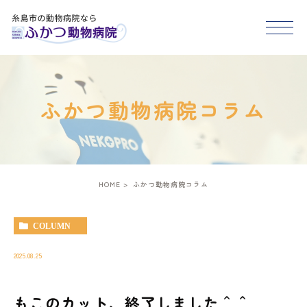
HOME
ふかつ動物病院コラム
医院紹介
スタッフ紹介
HOME
ふかつ動物病院コラム
診療案内
COLUMN
アクセス
2025.08.25
もこのカット、終了しました＾＾
糸島市･福岡市西区で