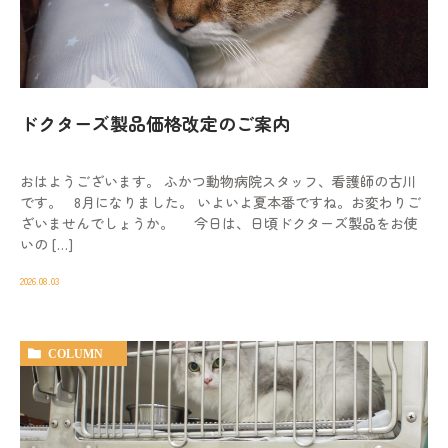
動物病院を
お探しの際は
お気軽にお問い合わせ
ください。
ドクターズ製品価格改定のご案内
対応時間
9:00-12:00/15:00-19:00｜木曜休診
おはようございます。 ふかつ動物病院スタッフ、看護師の古川
092-321-2565
です。 8月になりました。 いよいよ夏本番ですね。お変わりご
ざいませんでしょうか。 今日は、日頃ドクターズ製品をお使
いの […]
2026.08.03
COLUMN