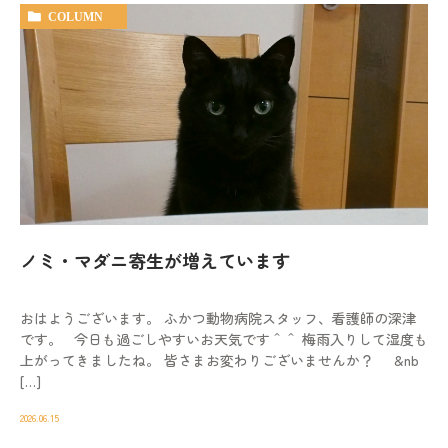
COLUMN
ノミ・マダニ寄生が増えています
おはようございます。 ふかつ動物病院スタッフ、看護師の深津
です。 今日も過ごしやすいお天気です＾＾ 梅雨入りして湿度も
上がってきましたね。 皆さまお変わりございませんか？ &nb
[…]
2026.06.15