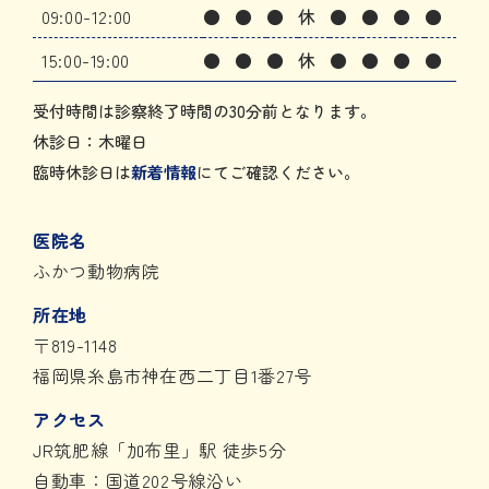
09:00-12:00
●
●
●
休
●
●
●
●
15:00-19:00
●
●
●
休
●
●
●
●
受付時間は診察終了時間の30分前となります。
休診日：木曜日
臨時休診日は
新着情報
にてご確認ください。
医院名
ふかつ動物病院
所在地
〒819-1148
福岡県糸島市神在西二丁目1番27号
アクセス
JR筑肥線「加布里」駅 徒歩5分
自動車：国道202号線沿い