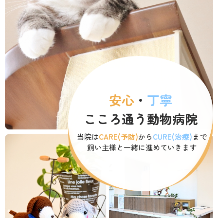
動物病院を
お探しの際は
お気軽にお問い合わせ
ください。
対応時間
9:00-12:00/15:00-19:00｜木曜休診
092-321-2565
安心
・
丁寧
こころ通う動物病院
当院は
CARE(予防)
から
CURE(治療)
まで
飼い主様と一緒に進めていきます