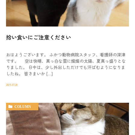
動物病院を
お探しの際は
お気軽にお問い合わせ
ください。
拾い食いにご注意ください
対応時間
9:00-12:00/15:00-19:00｜木曜休診
おはようございます。 ふかつ動物病院スタッフ、看護師の深津
092-321-2565
です。 空は快晴、真っ白な雲に燦燦の太陽、夏真っ盛りとな
りました。 日中は、少し外出しただけでも汗ばむようになりま
したね。 皆さまいか […]
2025.07.28
COLUMN