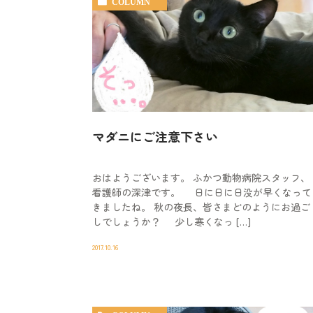
COLUMN
マダニにご注意下さい
おはようございます。 ふかつ動物病院スタッフ、
看護師の深津です。 日に日に日没が早くなって
きましたね。 秋の夜長、皆さまどのようにお過ご
しでしょうか？ 少し寒くなっ […]
2017.10.16