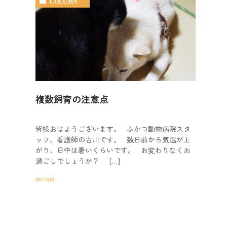
COLUMN
複数飼育の注意点
皆様おはようございます。 ふかつ動物病院スタ
ッフ、看護師の古川です。 数日前から気温が上
がり、日中は暑いくらいです。 お変わりなくお
過ごしでしょうか？ […]
2017.10.09