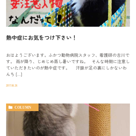
動物病院を
お探しの際は
お気軽にお問い合わせ
ください。
熱中症にお気をつけ下さい！
対応時間
9:00-12:00/15:00-19:00｜木曜休診
おはようございます。ふかつ動物病院スタッフ、看護師の古川で
092-321-2565
す。 雨が降り、じめじめ蒸し暑いですね。 そんな時期に注意し
ていただきたいのが熱中症です。 汗腺が足の裏にしかないわ
んち […]
2017.06.26
COLUMN