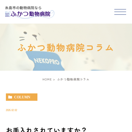
HOME
ふかつ動物病院コラム
医院紹介
スタッフ紹介
HOME
ふかつ動物病院コラム
診療案内
COLUMN
アクセス
2026.02.02
お手入れされていますか？
糸島市･福岡市西区で