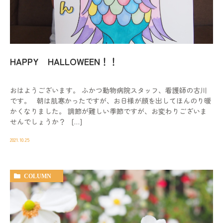
動物病院を
お探しの際は
お気軽にお問い合わせ
ください。
HAPPY HALLOWEEN！！
対応時間
9:00-12:00/15:00-19:00｜木曜休診
おはようございます。 ふかつ動物病院スタッフ、看護師の古川
092-321-2565
です。 朝は肌寒かったですが、お日様が顔を出してほんのり暖
かくなりました。 調節が難しい季節ですが、お変わりございま
せんでしょうか？ […]
2021.10.25
COLUMN