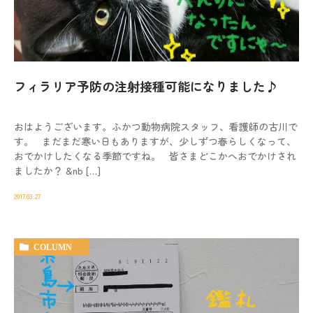
動物病院を
お探しの際は
お気軽にお問い合わせ
ください。
フィラリア予防の注射接種可能になりました♪
対応時間
9:00-12:00/15:00-19:00｜木曜休診
おはようございます。ふかつ動物病院スタッフ、看護師の古川で
092-321-2565
す。 まだまだ寒い日もありますが、少しずつ春らしくなって、
おでかけしたくなる季節ですね。 皆さまどこかへおでかけされ
ましたか？ &nb […]
2017.03.27
COLUMN