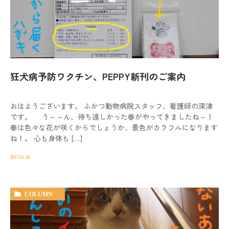
狂犬病予防ワクチン、PEPPY新刊のご案内
おはようございます。 ふかつ動物病院スタッフ、看護師の深津
です。 う～～ん、待ち遠しかった春がやってきましたね～！
春は色々な花が咲くからでしょうか、景色がカラフルになります
ね！。 心も身体も […]
2017.03.20
COLUMN