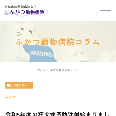
HOME
ふかつ動物病院コラム
医院紹介
スタッフ紹介
HOME
ふかつ動物病院コラム
診療案内
COLUMN
アクセス
2023.03.06
令和5年度の狂犬病予防注射始まりまし
糸島市･福岡市西区で