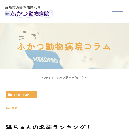
HOME
ふかつ動物病院コラム
医院紹介
スタッフ紹介
HOME
ふかつ動物病院コラム
診療案内
COLUMN
アクセス
2023.02.27
猫ちゃんの名前ランキング！
糸島市･福岡市西区で