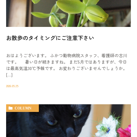
動物病院を
お探しの際は
お気軽にお問い合わせ
ください。
お散歩のタイミングにご注意下さい
対応時間
9:00-12:00/15:00-19:00｜木曜休診
おはようございます。 ふかつ動物病院スタッフ、看護師の古川
092-321-2565
です。 暑い日が続きますね。 まだ5月ではありますが、今日
は最高気温30℃予報です。 お変わりございませんでしょうか。
[…]
2026.05.25
COLUMN