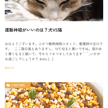
動物病院を
お探しの際は
お気軽にお問い合わせ
ください。
運動神経がいいのは？犬VS猫
対応時間
9:00-12:00/15:00-19:00｜木曜休診
おはようございます。ふかつ動物病院スタッフ、看護師の古川で
092-321-2565
す。 ここ数日風もありますし、10℃切ると寒いですね。雨のあ
と寒くなると聞いて、今からドキドキしております＾＾;いかが
お過ごしでしょうか？ &nbs […]
2025.01.27
COLUMN