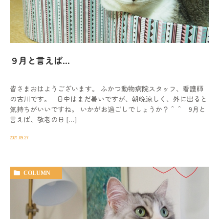
動物病院を
お探しの際は
お気軽にお問い合わせ
ください。
９月と言えば…
対応時間
9:00-12:00/15:00-19:00｜木曜休診
皆さまおはようございます。 ふかつ動物病院スタッフ、看護師
092-321-2565
の古川です。 日中はまだ暑いですが、朝晩涼しく、外に出ると
気持ちがいいですね。 いかがお過ごしでしょうか？＾＾ 9月と
言えば、敬老の日 […]
2021.09.27
COLUMN