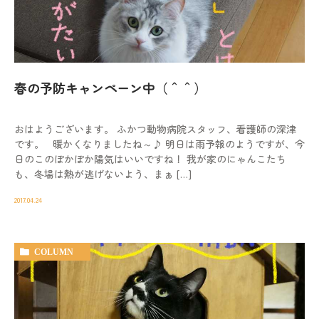
動物病院を
お探しの際は
お気軽にお問い合わせ
ください。
春の予防キャンペーン中（＾＾）
対応時間
9:00-12:00/15:00-19:00｜木曜休診
おはようございます。 ふかつ動物病院スタッフ、看護師の深津
092-321-2565
です。 暖かくなりましたね～♪ 明日は雨予報のようですが、今
日のこのぽかぽか陽気はいいですね！ 我が家のにゃんこたち
も、冬場は熱が逃げないよう、まぁ […]
2017.04.24
COLUMN