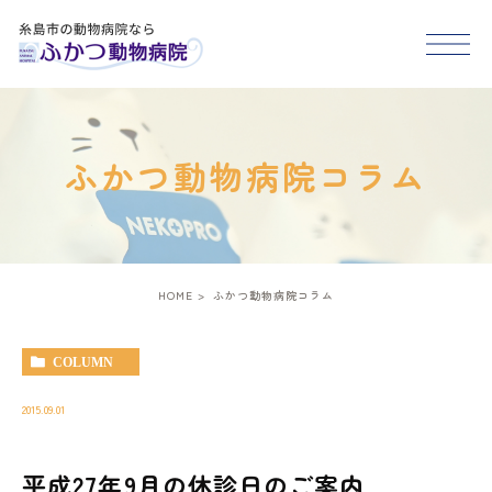
HOME
ふかつ動物病院コラム
医院紹介
スタッフ紹介
HOME
ふかつ動物病院コラム
診療案内
COLUMN
アクセス
2015.09.01
平成27年9月の休診日のご案内
糸島市･福岡市西区で