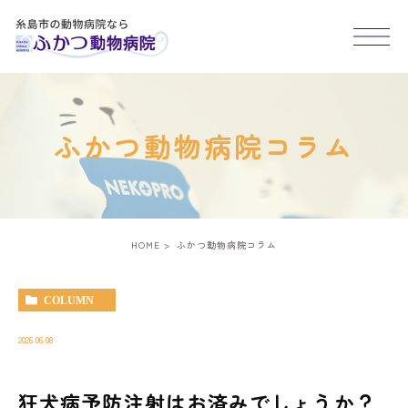
HOME
ふかつ動物病院コラム
医院紹介
スタッフ紹介
HOME
ふかつ動物病院コラム
診療案内
COLUMN
アクセス
2026.06.08
狂犬病予防注射はお済みでしょうか？
糸島市･福岡市西区で