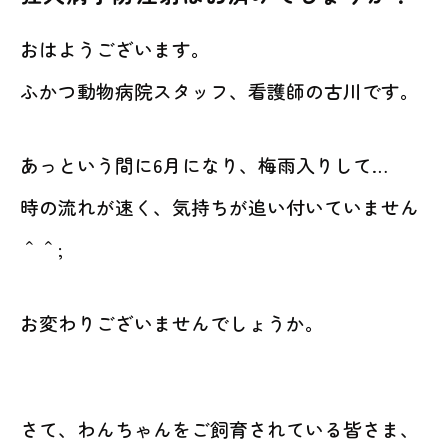
動物病院を
お探しの際は
おはようございます。
お気軽にお問い合わせ
ふかつ動物病院スタッフ、看護師の古川です。
ください。
対応時間
あっという間に6月になり、梅雨入りして…
9:00-12:00/15:00-19:00｜木曜休診
092-321-2565
時の流れが速く、気持ちが追い付いていません
＾＾;
お変わりございませんでしょうか。
さて、わんちゃんをご飼育されている皆さま、