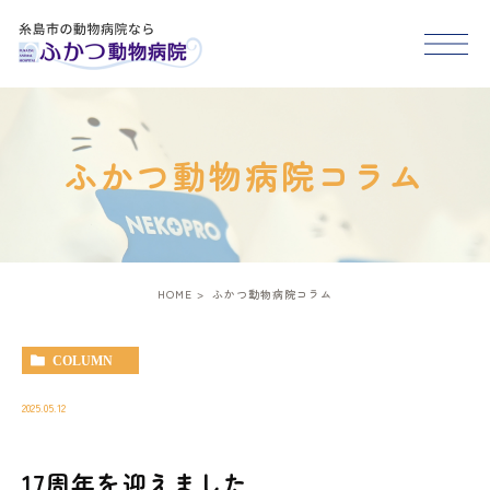
HOME
ふかつ動物病院コラム
医院紹介
スタッフ紹介
HOME
ふかつ動物病院コラム
診療案内
COLUMN
アクセス
2025.05.12
17周年を迎えました
糸島市･福岡市西区で