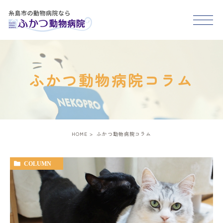
HOME
ふかつ動物病院コラム
医院紹介
スタッフ紹介
HOME
ふかつ動物病院コラム
診療案内
COLUMN
アクセス
糸島市･福岡市西区で