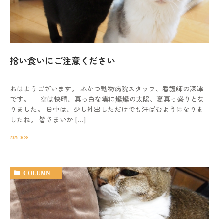
動物病院を
お探しの際は
お気軽にお問い合わせ
ください。
拾い食いにご注意ください
対応時間
9:00-12:00/15:00-19:00｜木曜休診
おはようございます。 ふかつ動物病院スタッフ、看護師の深津
092-321-2565
です。 空は快晴、真っ白な雲に燦燦の太陽、夏真っ盛りとな
りました。 日中は、少し外出しただけでも汗ばむようになりま
したね。 皆さまいか […]
2025.07.28
COLUMN