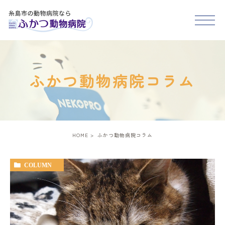
HOME
ふかつ動物病院コラム
医院紹介
スタッフ紹介
HOME
ふかつ動物病院コラム
診療案内
COLUMN
アクセス
糸島市･福岡市西区で