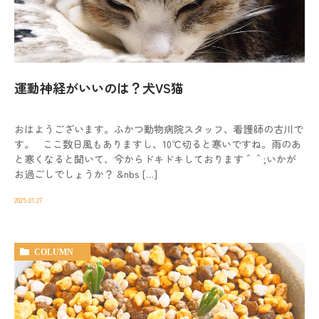
動物病院を
お探しの際は
お気軽にお問い合わせ
ください。
運動神経がいいのは？犬VS猫
対応時間
9:00-12:00/15:00-19:00｜木曜休診
おはようございます。ふかつ動物病院スタッフ、看護師の古川で
092-321-2565
す。 ここ数日風もありますし、10℃切ると寒いですね。雨のあ
と寒くなると聞いて、今からドキドキしております＾＾;いかが
お過ごしでしょうか？ &nbs […]
2025.01.27
COLUMN