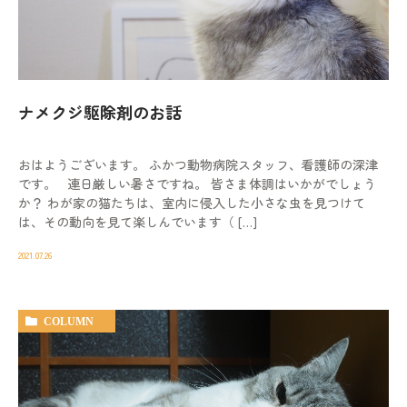
動物病院を
お探しの際は
お気軽にお問い合わせ
ください。
ナメクジ駆除剤のお話
対応時間
9:00-12:00/15:00-19:00｜木曜休診
おはようございます。 ふかつ動物病院スタッフ、看護師の深津
092-321-2565
です。 連日厳しい暑さですね。 皆さま体調はいかがでしょう
か？ わが家の猫たちは、室内に侵入した小さな虫を見つけて
は、その動向を見て楽しんでいます（ […]
2021.07.26
COLUMN