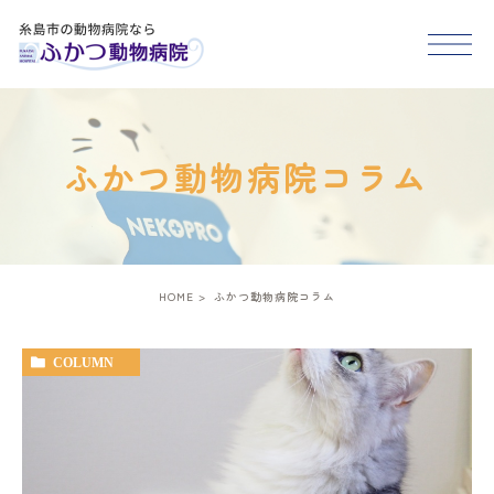
HOME
ふかつ動物病院コラム
医院紹介
スタッフ紹介
HOME
ふかつ動物病院コラム
診療案内
COLUMN
アクセス
糸島市･福岡市西区で